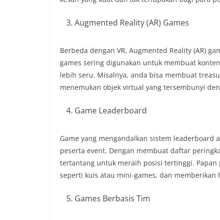
Augmented Reality (AR) Games
Berbeda dengan VR, Augmented Reality (AR) ga
games sering digunakan untuk membuat konten 
lebih seru. Misalnya, anda bisa membuat treasur
menemukan objek virtual yang tersembunyi de
Game Leaderboard
Game yang mengandalkan sistem leaderboard at
peserta event. Dengan membuat daftar peringka
tertantang untuk meraih posisi tertinggi. Papan
seperti kuis atau mini-games, dan memberikan 
Games Berbasis Tim