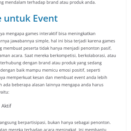
yang mendalam terhadap brand atau produk anda.
 untuk Event
nya mengapa games interaktif bisa meningkatkan
nya jawabannya simple, hal ini bisa terjadi karena games
yang membuat peserta tidak hanya menjadi penonton pasif,
aman acara. Saat mereka berkompetisi, berkolaborasi, atau
 terhubung dengan brand atau produk yang sedang
g dengan baik mampu memicu emosi positif, seperti
rnya memperkuat kesan dan membuat event anda lebih
sih ada beberapa alasan lainnya mengapa anda harus
aitu:
Aktif
angsung berpartisipasi, bukan hanya sebagai penonton.
libatan mereka terhadap acara meningkat. Ini membantu