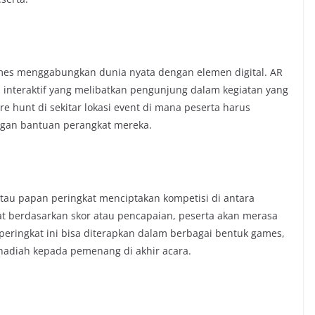
mes menggabungkan dunia nyata dengan elemen digital. AR
interaktif yang melibatkan pengunjung dalam kegiatan yang
e hunt di sekitar lokasi event di mana peserta harus
ngan bantuan perangkat mereka.
au papan peringkat menciptakan kompetisi di antara
t berdasarkan skor atau pencapaian, peserta akan merasa
 peringkat ini bisa diterapkan dalam berbagai bentuk games,
hadiah kepada pemenang di akhir acara.