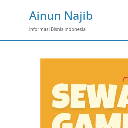
Skip
Ainun Najib
to
content
Informasi Bisnis Indonesia