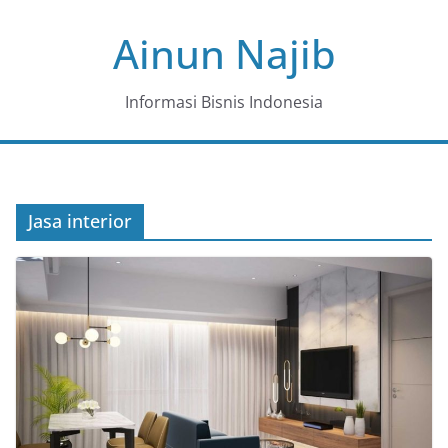
Skip
Ainun Najib
to
content
Informasi Bisnis Indonesia
Jasa interior