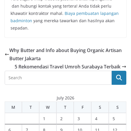
dan hubungi kontak yang tertera! Anda tidak perlu
khawatir kontraktor mahal.
Biaya pembuatan lapangan
badminton
yang mereka tawarkan dan hasilnya akan
sepadan.
Why Butter and Info about Buying Organic Artisan
Butter Jakarta
5 Rekomendasi Travel Umroh Surabaya Terbaik
July 2026
M
T
W
T
F
S
S
1
2
3
4
5
6
7
8
9
10
11
12